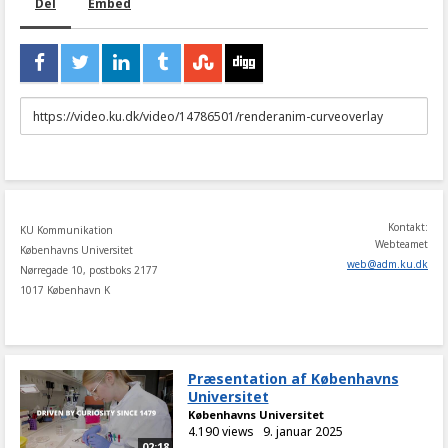
Del
Embed
URL
to
share
Kontakt:
KU Kommunikation
Webteamet
Københavns Universitet
web
@
adm
.
ku
.
dk
Nørregade 10, postboks 2177
1017 København K
Præsentation af Københavns
Universitet
Københavns Universitet
4.190 views
9. januar 2025
02:18