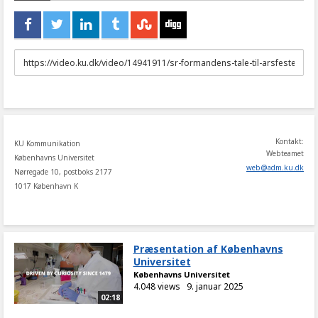
URL
to
share
Kontakt:
KU Kommunikation
Webteamet
Københavns Universitet
web
@
adm
.
ku
.
dk
Nørregade 10, postboks 2177
1017 København K
Præsentation af Københavns
Universitet
Københavns Universitet
4.048 views
9. januar 2025
02:18