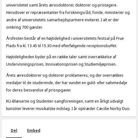
universitetet samt årets æresdoktorer, doktorer og pristagere.
Herudover er repræsentanter fra forskningsråd, fonde, ministerier og
andre af universitetets samarbejdspartnere inviteret. I alt er der
omkring 700 gæster.
Årsfesten består af en højtidelighed i universitetets festsal på Frue
Plads fra kl. 13.45 til 15.30 med efterfølgende receptionsbuffet.
Højtideligheden byder på en række taler samt overrækkelse af
Undervisningsprisen, Innovationsprisen og Studiemiljøprisen.
Årets æresdoktorer og doktorer proklameres, og der overrækkes
medaljer til de studerende, der har vundet en guld- eller sølvmedalje
for deres besvarelse af prisopgaver.
KU-Blæserne og Studenter-sangforeningen, samt en årligt udvalgt
kunstner leverer musikalske indslag. I år optræder Cæcilie Norby Duo.
Del
Embed