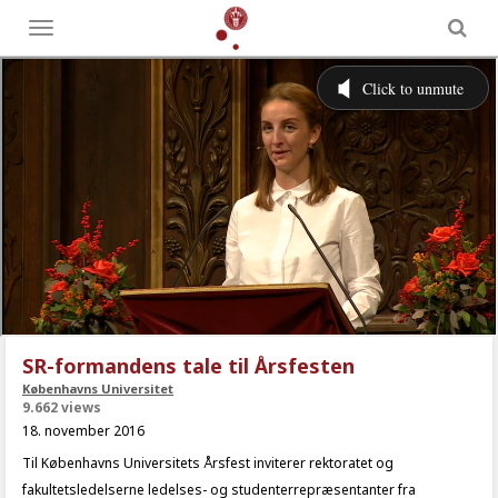
Toggle
menu
SR-formandens tale til Årsfesten
Københavns Universitet
9.662 views
18. november 2016
Til Københavns Universitets Årsfest inviterer rektoratet og
fakultetsledelserne ledelses- og studenterrepræsentanter fra