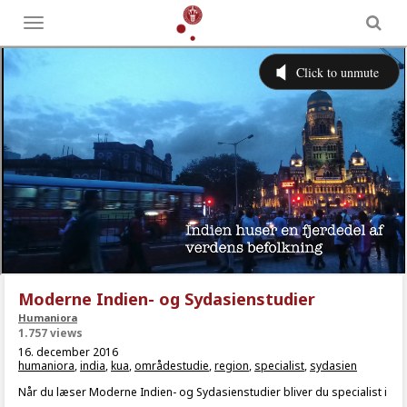
Toggle
menu
Moderne Indien- og Sydasienstudier
Humaniora
1.757 views
16. december 2016
humaniora
,
india
,
kua
,
områdestudie
,
region
,
specialist
,
sydasien
Når du læser Moderne Indien- og Sydasienstudier bliver du specialist i