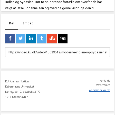
Indien og Sydasien. Hør to studerende fortælle om hvorfor de har
valgt at læse uddannelsen og hvad de gerne vil bruge den til.
Del
Embed
URL
to
share
Kontakt:
KU Kommunikation
Webteamet
Københavns Universitet
web
@
adm
.
ku
.
dk
Nørregade 10, postboks 2177
1017 København K