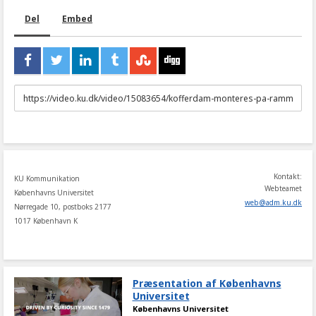
Del
Embed
URL
to
share
Kontakt:
KU Kommunikation
Webteamet
Københavns Universitet
web
@
adm
.
ku
.
dk
Nørregade 10, postboks 2177
1017 København K
Præsentation af Københavns
Universitet
Københavns Universitet