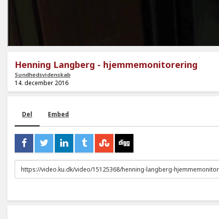
Henning Langberg - hjemmemonitorering
Sundhedsvidenskab
14. december 2016
Del
Embed
URL
to
share