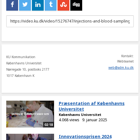
URL
to
share
Kontakt:
KU Kommunikation
Webteamet
Københavns Universitet
web
@
adm
.
ku
.
dk
Nørregade 10, postboks 2177
1017 København K
Præsentation af Københavns
Universitet
Københavns Universitet
4.068 views
9. januar 2025
02:18
Innovationsprisen 2024