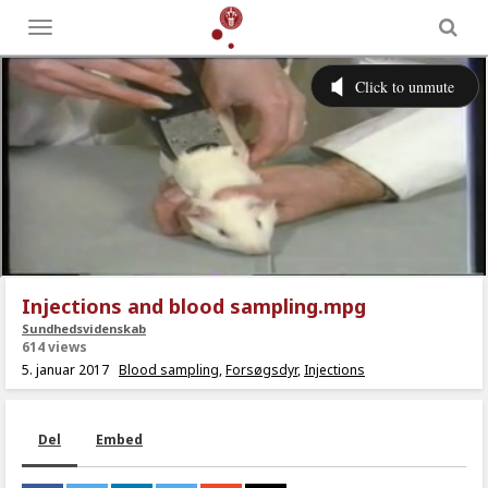
Toggle
menu
Injections and blood sampling.mpg
Sundhedsvidenskab
614 views
5. januar 2017
Blood sampling
,
Forsøgsdyr
,
Injections
Del
Embed