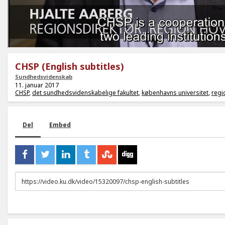
CHSP (English subtitles)
Sundhedsvidenskab
11. januar 2017
CHSP
,
det sundhedsvidenskabelige fakultet
,
københavns universitet
,
regi
Del
Embed
URL
to
share