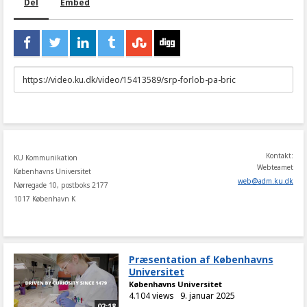
Del
Embed
URL
to
share
Kontakt:
KU Kommunikation
Webteamet
Københavns Universitet
web
@
adm
.
ku
.
dk
Nørregade 10, postboks 2177
1017 København K
Præsentation af Københavns
Universitet
Københavns Universitet
4.104 views
9. januar 2025
02:18