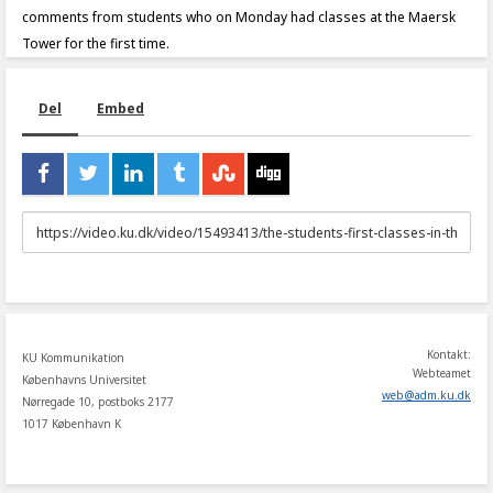
comments from students who on Monday had classes at the Maersk
Tower for the first time.
Del
Embed
URL
to
share
Kontakt:
KU Kommunikation
Webteamet
Københavns Universitet
web
@
adm
.
ku
.
dk
Nørregade 10, postboks 2177
1017 København K