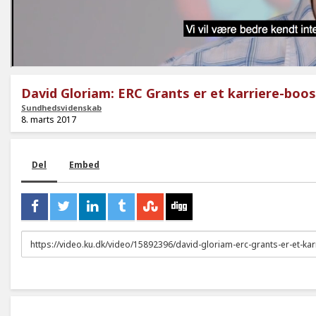
David Gloriam: ERC Grants er et karriere-boos
Sundhedsvidenskab
8. marts 2017
Del
Embed
URL
to
share