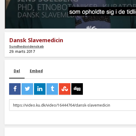
Dansk Slavemedicin
Sundhedsvidenskab
29. marts 2017
Del
Embed
URL
to
share