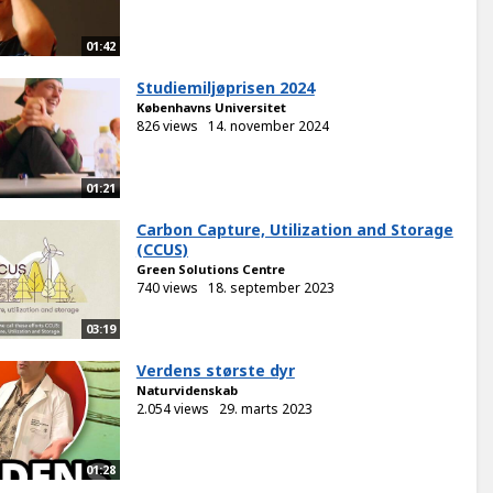
01:42
Studiemiljøprisen 2024
Københavns Universitet
826 views
14. november 2024
01:21
Carbon Capture, Utilization and Storage
(CCUS)
Green Solutions Centre
740 views
18. september 2023
03:19
Verdens største dyr
Naturvidenskab
2.054 views
29. marts 2023
01:28