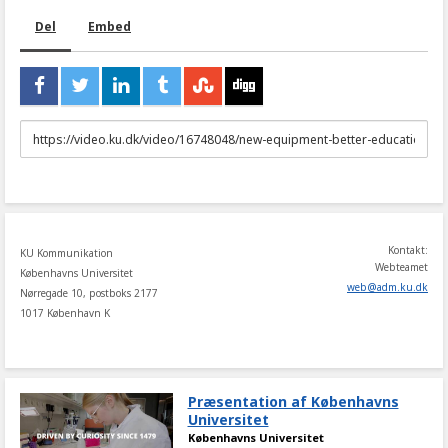
Del
Embed
URL
to
share
Kontakt:
KU Kommunikation
Webteamet
Københavns Universitet
web
@
adm
.
ku
.
dk
Nørregade 10, postboks 2177
1017 København K
Præsentation af Københavns
Universitet
Københavns Universitet