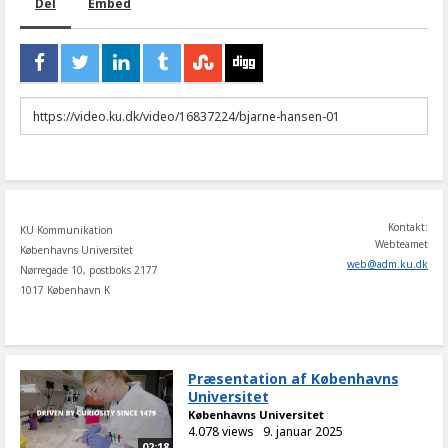
Del
Embed
URL
to
share
Kontakt:
KU Kommunikation
Webteamet
Københavns Universitet
web
@
adm
.
ku
.
dk
Nørregade 10, postboks 2177
1017 København K
Præsentation af Københavns
Universitet
Københavns Universitet
4.078 views
9. januar 2025
02:18