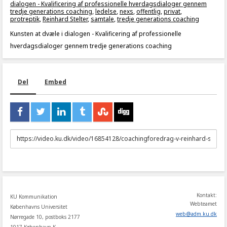
dialogen - Kvalificering af professionelle hverdagsdialoger gennem
tredje generations coaching
,
ledelse
,
nexs
,
offentlig
,
privat
,
protreptik
,
Reinhard Stelter
,
samtale
,
tredje generations coaching
Kunsten at dvæle i dialogen - Kvalificering af professionelle
hverdagsdialoger gennem tredje generations coaching
Del
Embed
URL
to
share
Kontakt:
KU Kommunikation
Webteamet
Københavns Universitet
web
@
adm
.
ku
.
dk
Nørregade 10, postboks 2177
1017 København K