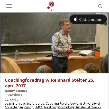
Toggle
menu
Coachingforedrag v/ Reinhard Stelter 25.
april 2017
Naturvidenskab
1.262 views
27. april 2017
coaching
,
coachingforedrag
,
Coaching Psychology Unit University of
Copenhagen
,
dialog
,
EMCC
,
forskningsformidling
,
Kunsten at dvæle i