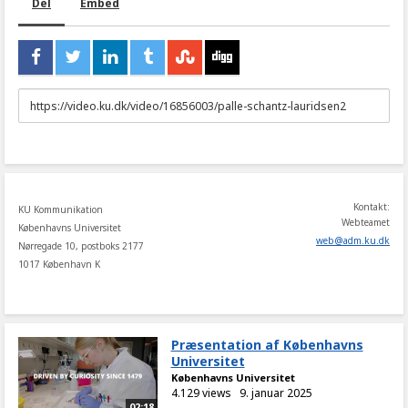
Del
Embed
URL
to
share
Kontakt:
KU Kommunikation
Webteamet
Københavns Universitet
web
@
adm
.
ku
.
dk
Nørregade 10, postboks 2177
1017 København K
Præsentation af Københavns
Universitet
Københavns Universitet
4.129 views
9. januar 2025
02:18