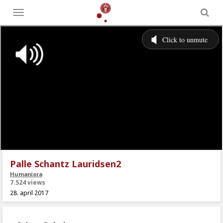
Toggle
menu
Palle Schantz Lauridsen2
Humaniora
7.524 views
28. april 2017