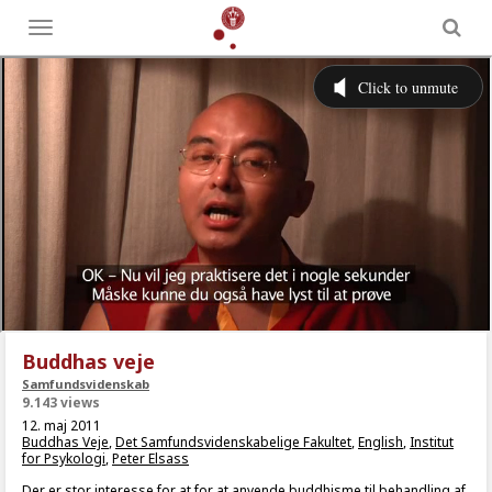
Toggle
menu
Buddhas veje
Samfundsvidenskab
9.143 views
12. maj 2011
Buddhas Veje
,
Det Samfundsvidenskabelige Fakultet
,
English
,
Institut
for Psykologi
,
Peter Elsass
Der er stor interesse for at for at anvende buddhisme til behandling af