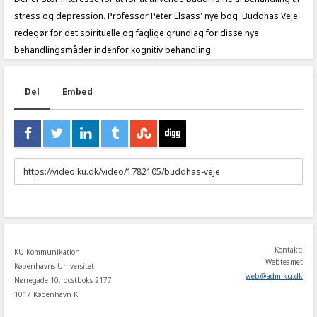
stress og depression. Professor Peter Elsass' nye bog 'Buddhas Veje'
redegør for det spirituelle og faglige grundlag for disse nye
behandlingsmåder indenfor kognitiv behandling.
Del
Embed
URL
to
share
Kontakt:
KU Kommunikation
Webteamet
Københavns Universitet
web
@
adm
.
ku
.
dk
Nørregade 10, postboks 2177
1017 København K