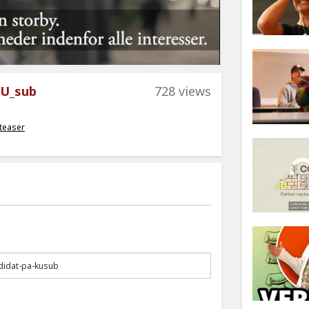
KU_sub
728 views
teaser