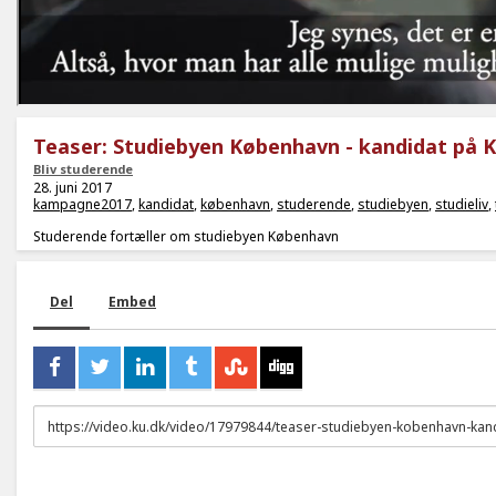
Teaser: Studiebyen København - kandidat på 
Bliv studerende
28. juni 2017
kampagne2017
,
kandidat
,
københavn
,
studerende
,
studiebyen
,
studieliv
,
Studerende fortæller om studiebyen København
Del
Embed
URL
to
share