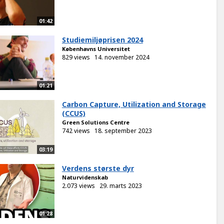
01:42
Studiemiljøprisen 2024
Københavns Universitet
829 views
14. november 2024
01:21
Carbon Capture, Utilization and Storage
(CCUS)
Green Solutions Centre
742 views
18. september 2023
03:19
Verdens største dyr
Naturvidenskab
2.073 views
29. marts 2023
01:28