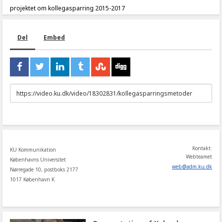
projektet om kollegasparring 2015-2017
Del
Embed
URL
to
share
Kontakt:
KU Kommunikation
Webteamet
Københavns Universitet
web
@
adm
.
ku
.
dk
Nørregade 10, postboks 2177
1017 København K