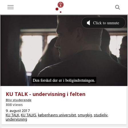
Toggle
menu
KU TALK - undervisning i felten
Bliv studerende
808 views
9. august 2017
KU TALK
,
KU TALKS
,
københavns universitet
,
smugkig
,
studieliv
,
undervisning