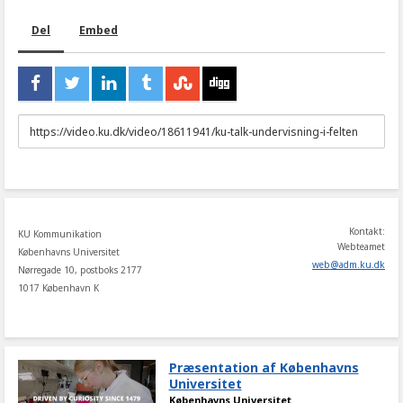
Del
Embed
URL
to
share
Kontakt:
KU Kommunikation
Webteamet
Københavns Universitet
web
@
adm
.
ku
.
dk
Nørregade 10, postboks 2177
1017 København K
Præsentation af Københavns
Universitet
Københavns Universitet