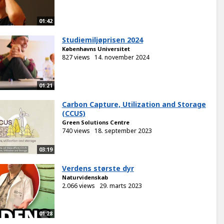
01:42
Studiemiljøprisen 2024
Københavns Universitet
827 views
14. november 2024
01:21
Carbon Capture, Utilization and Storage
(CCUS)
Green Solutions Centre
740 views
18. september 2023
03:19
Verdens største dyr
Naturvidenskab
2.066 views
29. marts 2023
01:28