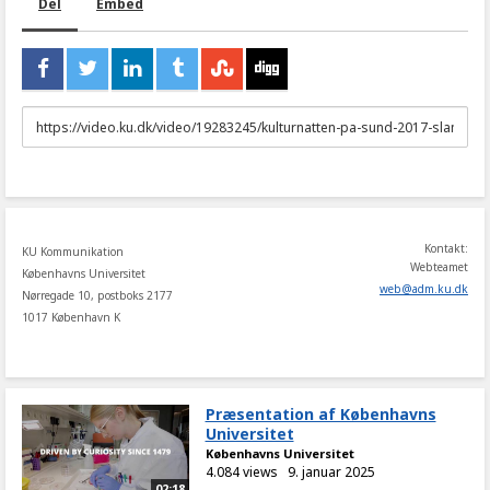
Del
Embed
URL
to
share
Kontakt:
KU Kommunikation
Webteamet
Københavns Universitet
web
@
adm
.
ku
.
dk
Nørregade 10, postboks 2177
1017 København K
Præsentation af Københavns
Universitet
Københavns Universitet
4.084 views
9. januar 2025
02:18