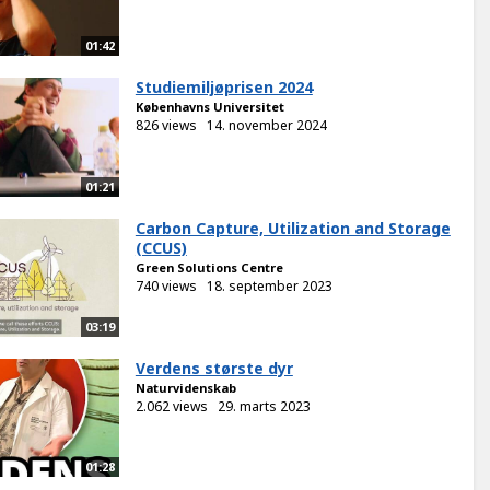
01:42
Studiemiljøprisen 2024
Københavns Universitet
826 views
14. november 2024
01:21
Carbon Capture, Utilization and Storage
(CCUS)
Green Solutions Centre
740 views
18. september 2023
03:19
Verdens største dyr
Naturvidenskab
2.062 views
29. marts 2023
01:28