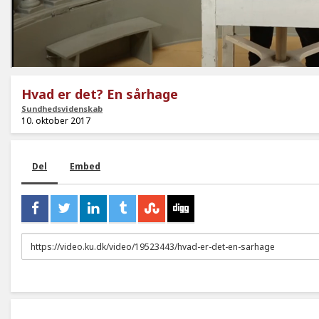
Hvad er det? En sårhage
Sundhedsvidenskab
10. oktober 2017
Del
Embed
URL
to
share