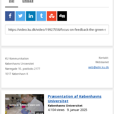
Del
Embed
URL
to
share
Kontakt:
KU Kommunikation
Webteamet
Københavns Universitet
web
@
adm
.
ku
.
dk
Nørregade 10, postboks 2177
1017 København K
Præsentation af Københavns
Universitet
Københavns Universitet
4.104 views
9. januar 2025
02:18