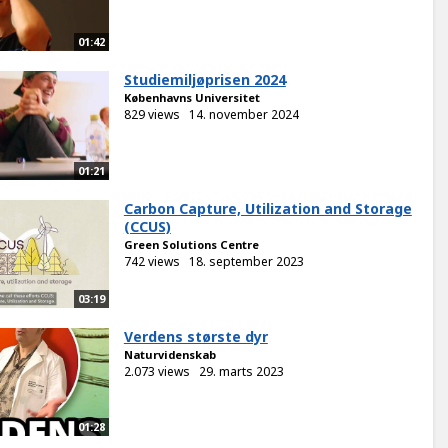
01:42
Studiemiljøprisen 2024
Københavns Universitet
829 views
14. november 2024
01:21
Carbon Capture, Utilization and Storage
(CCUS)
Green Solutions Centre
742 views
18. september 2023
03:19
Verdens største dyr
Naturvidenskab
2.073 views
29. marts 2023
01:28