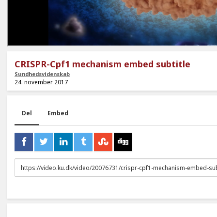
CRISPR-Cpf1 mechanism embed subtitle
Sundhedsvidenskab
24. november 2017
Del
Embed
URL
to
share