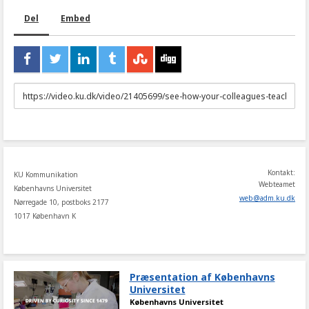
Del
Embed
URL
to
share
Kontakt:
KU Kommunikation
Webteamet
Københavns Universitet
web
@
adm
.
ku
.
dk
Nørregade 10, postboks 2177
1017 København K
Præsentation af Københavns
Universitet
Københavns Universitet