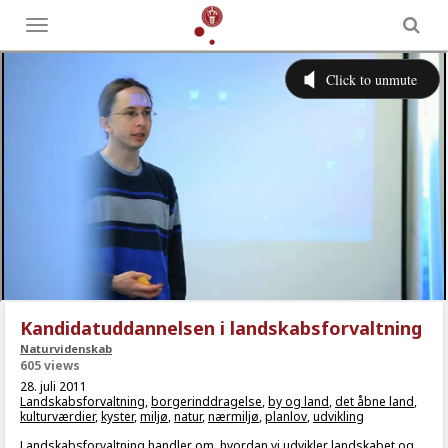
Toggle
menu
Kandidatuddannelsen i landskabsforvaltning
Naturvidenskab
605 views
28. juli 2011
Landskabsforvaltning
,
borgerinddragelse
,
by og land
,
det åbne land
,
kulturværdier
,
kyster
,
miljø
,
natur
,
nærmiljø
,
planlov
,
udvikling
Landskabsforvaltning handler om, hvordan vi udvikler landskabet og