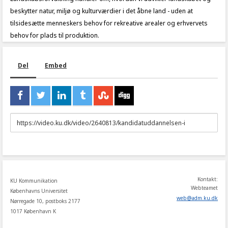
beskytter natur, miljø og kulturværdier i det åbne land - uden at
tilsidesætte menneskers behov for rekreative arealer og erhvervets
behov for plads til produktion.
Del
Embed
URL
to
share
Kontakt:
KU Kommunikation
Webteamet
Københavns Universitet
web
@
adm
.
ku
.
dk
Nørregade 10, postboks 2177
1017 København K