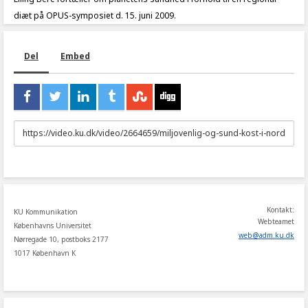
diæt på OPUS-symposiet d. 15. juni 2009.
Del
Embed
URL
to
share
Kontakt:
KU Kommunikation
Webteamet
Københavns Universitet
web
@
adm
.
ku
.
dk
Nørregade 10, postboks 2177
1017 København K