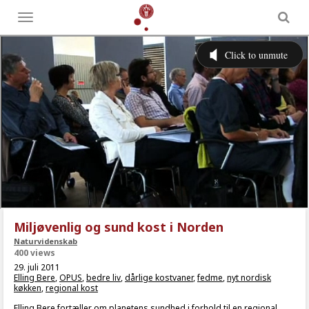
Toggle
menu
Miljøvenlig og sund kost i Norden
Naturvidenskab
400 views
29. juli 2011
Elling Bere
,
OPUS
,
bedre liv
,
dårlige kostvaner
,
fedme
,
nyt nordisk
køkken
,
regional kost
Elling Bere fortæller om planetens sundhed i forhold til en regional