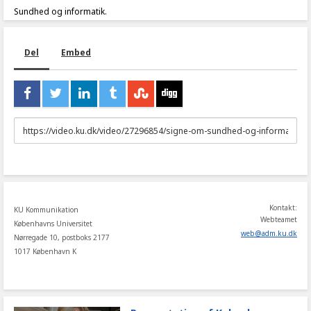
Sundhed og informatik.
Del
Embed
URL
to
share
Kontakt:
KU Kommunikation
Webteamet
Københavns Universitet
web
@
adm
.
ku
.
dk
Nørregade 10, postboks 2177
1017 København K