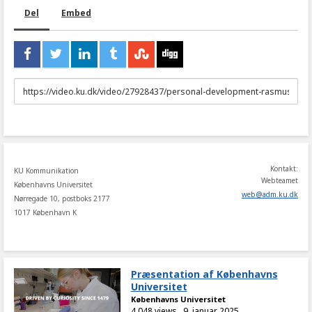
Del
Embed
URL
to
share
Kontakt:
KU Kommunikation
Webteamet
Københavns Universitet
web
@
adm
.
ku
.
dk
Nørregade 10, postboks 2177
1017 København K
Præsentation af Københavns
Universitet
Københavns Universitet
4.048 views
9. januar 2025