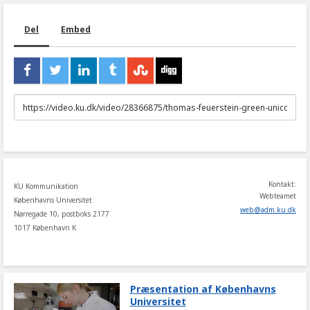
Del
Embed
URL
to
share
Kontakt:
KU Kommunikation
Webteamet
Københavns Universitet
web
@
adm
.
ku
.
dk
Nørregade 10, postboks 2177
1017 København K
Præsentation af Københavns
Universitet