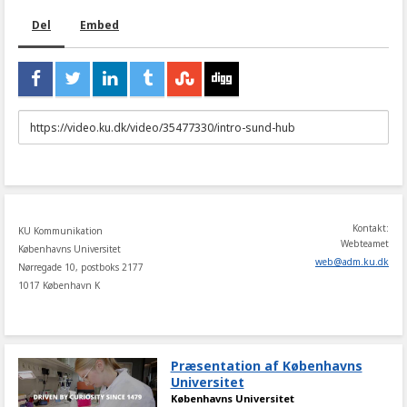
Del
Embed
URL
to
share
Kontakt:
KU Kommunikation
Webteamet
Københavns Universitet
web
@
adm
.
ku
.
dk
Nørregade 10, postboks 2177
1017 København K
Præsentation af Københavns
Universitet
Københavns Universitet