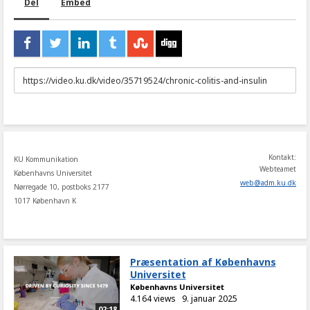
Del
Embed
URL
to
share
Kontakt:
KU Kommunikation
Webteamet
Københavns Universitet
web
@
adm
.
ku
.
dk
Nørregade 10, postboks 2177
1017 København K
Præsentation af Københavns
Universitet
Københavns Universitet
4.164 views
9. januar 2025
02:18