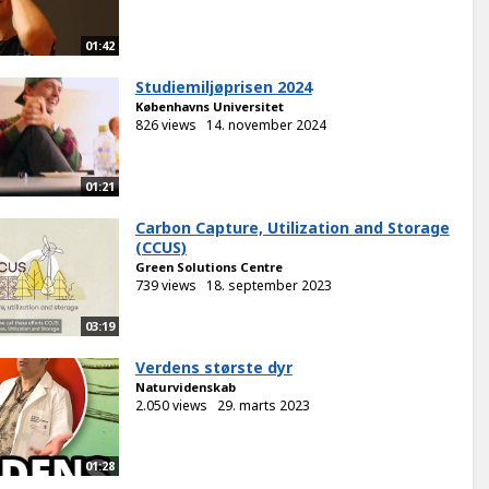
01:42
Studiemiljøprisen 2024
Københavns Universitet
826 views
14. november 2024
01:21
Carbon Capture, Utilization and Storage
(CCUS)
Green Solutions Centre
739 views
18. september 2023
03:19
Verdens største dyr
Naturvidenskab
2.050 views
29. marts 2023
01:28