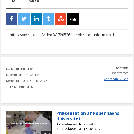
Del
Embed
URL
to
share
Kontakt:
KU Kommunikation
Webteamet
Københavns Universitet
web
@
adm
.
ku
.
dk
Nørregade 10, postboks 2177
1017 København K
Præsentation af Københavns
Universitet
Københavns Universitet
4.078 views
9. januar 2025
02:18