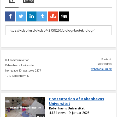
Del
Embed
URL
to
share
Kontakt:
KU Kommunikation
Webteamet
Københavns Universitet
web
@
adm
.
ku
.
dk
Nørregade 10, postboks 2177
1017 København K
Præsentation af Københavns
Universitet
Københavns Universitet
4.134 views
9. januar 2025
02:18