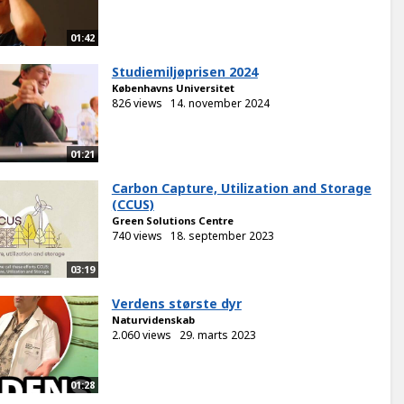
01:42
Studiemiljøprisen 2024
Københavns Universitet
826 views
14. november 2024
01:21
Carbon Capture, Utilization and Storage
(CCUS)
Green Solutions Centre
740 views
18. september 2023
03:19
Verdens største dyr
Naturvidenskab
2.060 views
29. marts 2023
01:28