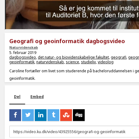
Geografi og geoinformatik dagbogsvideo
Naturvidenskab
5. februar 2019
dagbogsvideo
,
det natur- og biovidenskabelige fakultet
,
geografi
,
geogr
geoinformatik
,
naturvidenskab
,
science
,
studieliv
,
videolog
Caroline fortæller om livet som studerende på bacheloruddannelsen i g
geoinformatik.
Del
Embed
URL
to