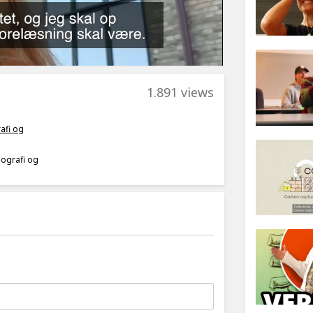
1.891 views
afi og
eografi og