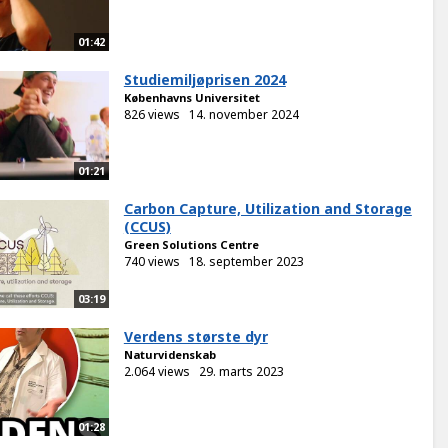
01:42
Studiemiljøprisen 2024
Københavns Universitet
826 views
14. november 2024
01:21
Carbon Capture, Utilization and Storage
(CCUS)
Green Solutions Centre
740 views
18. september 2023
03:19
Verdens største dyr
Naturvidenskab
2.064 views
29. marts 2023
01:28