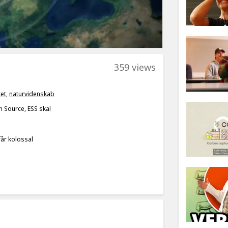
359 views
tet
,
naturvidenskab
 Source, ESS skal
får kolossal