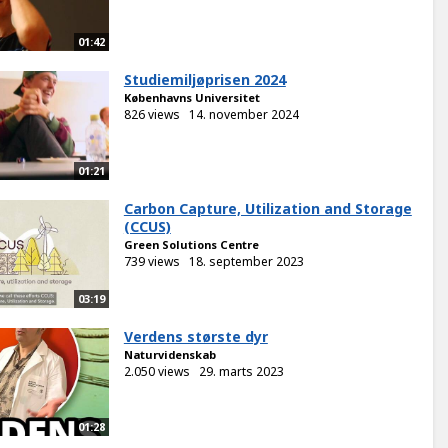
01:42
Studiemiljøprisen 2024
Københavns Universitet
826 views
14. november 2024
01:21
Carbon Capture, Utilization and Storage
(CCUS)
Green Solutions Centre
739 views
18. september 2023
03:19
Verdens største dyr
Naturvidenskab
2.050 views
29. marts 2023
01:28