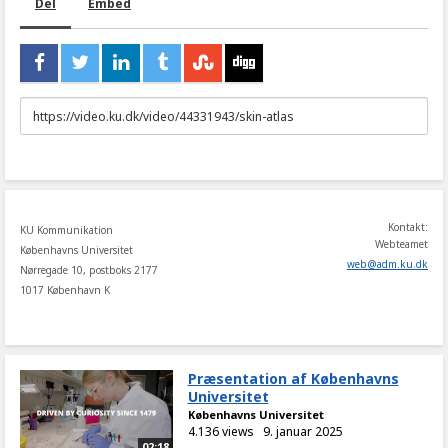
Del
Embed
URL
to
share
Kontakt:
KU Kommunikation
Webteamet
Københavns Universitet
web
@
adm
.
ku
.
dk
Nørregade 10, postboks 2177
1017 København K
Præsentation af Københavns
Universitet
Københavns Universitet
4.136 views
9. januar 2025
02:18