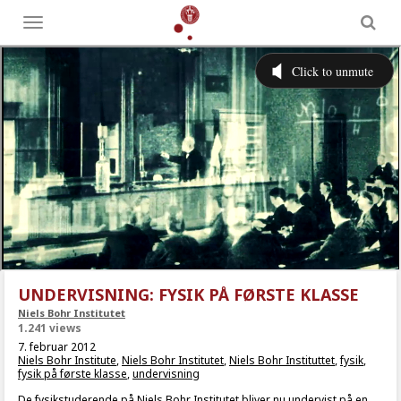
Toggle
menu
UNDERVISNING: FYSIK PÅ FØRSTE KLASSE
Niels Bohr Institutet
1.241 views
7. februar 2012
Niels Bohr Institute
,
Niels Bohr Institutet
,
Niels Bohr Instituttet
,
fysik
,
fysik på første klasse
,
undervisning
De fysikstuderende på Niels Bohr Institutet bliver nu undervist på en