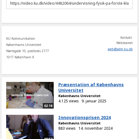
URL
to
share
Kontakt:
KU Kommunikation
Webteamet
Københavns Universitet
web
@
adm
.
ku
.
dk
Nørregade 10, postboks 2177
1017 København K
Præsentation af Københavns
Universitet
Københavns Universitet
4.125 views
9. januar 2025
02:18
Innovationsprisen 2024
Københavns Universitet
883 views
14. november 2024
00:50