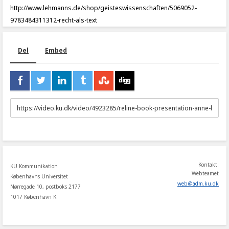
http://www.lehmanns.de/shop/geisteswissenschaften/5069052-
9783484311312-recht-als-text
Del
Embed
URL
to
share
Kontakt:
KU Kommunikation
Webteamet
Københavns Universitet
web
@
adm
.
ku
.
dk
Nørregade 10, postboks 2177
1017 København K