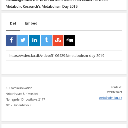
Metabolic Research's Metabolism Day 2019.
Del
Embed
URL
to
share
Kontakt:
KU Kommunikation
Webteamet
Københavns Universitet
web
@
adm
.
ku
.
dk
Nørregade 10, postboks 2177
1017 København K