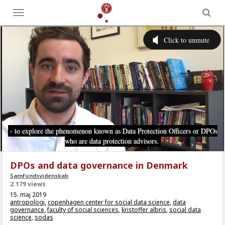
Toggle
menu
DPOs and data governance in Denmark
Samfundsvidenskab
2.179 views
15. maj 2019
antropologi
,
copenhagen center for social data science
,
data
governance
,
faculty of social sciences
,
kristoffer albris
,
social data
science
,
sodas