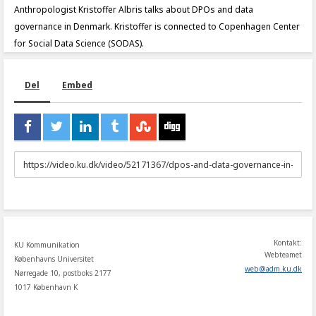
Anthropologist Kristoffer Albris talks about DPOs and data
governance in Denmark. Kristoffer is connected to Copenhagen Center
for Social Data Science (SODAS).
Del
Embed
URL
to
share
Kontakt:
KU Kommunikation
Webteamet
Københavns Universitet
web
@
adm
.
ku
.
dk
Nørregade 10, postboks 2177
1017 København K