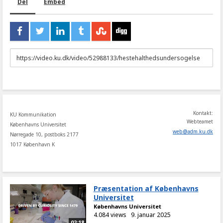
Del
Embed
URL
to
share
Kontakt:
KU Kommunikation
Webteamet
Københavns Universitet
web
@
adm
.
ku
.
dk
Nørregade 10, postboks 2177
1017 København K
Præsentation af Københavns
Universitet
Københavns Universitet
4.084 views
9. januar 2025
02:18