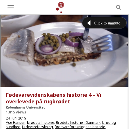
Toggle
menu
Fødevarevidenskabens historie 4 - Vi
overlevede på rugbrødet
Københavns Universitet
1.815 views
24. juni 2019
Åse Hansen
,
brødets historie
,
Brødets historie i Danmark
,
brød og
sundhed
,
fødevareforskning
,
fødevareforskningens historie
,