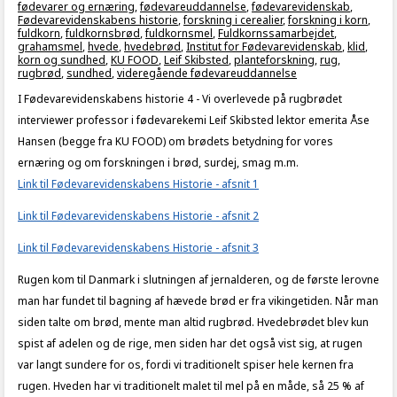
fødevarer og ernæring
,
fødevareuddannelse
,
fødevarevidenskab
,
Fødevarevidenskabens historie
,
forskning i cerealier
,
forskning i korn
,
fuldkorn
,
fuldkornsbrød
,
fuldkornsmel
,
Fuldkornssamarbejdet
,
grahamsmel
,
hvede
,
hvedebrød
,
Institut for Fødevarevidenskab
,
klid
,
korn og sundhed
,
KU FOOD
,
Leif Skibsted
,
planteforskning
,
rug
,
rugbrød
,
sundhed
,
videregående fødevareuddannelse
I Fødevarevidenskabens historie 4 - Vi overlevede på rugbrødet
interviewer professor i fødevarekemi Leif Skibsted lektor emerita Åse
Hansen (begge fra KU FOOD) om brødets betydning for vores
ernæring og om forskningen i brød, surdej, smag m.m.
Link til Fødevarevidenskabens Historie - afsnit 1
Link til Fødevarevidenskabens Historie - afsnit 2
Link til Fødevarevidenskabens Historie - afsnit 3
Rugen kom til Danmark i slutningen af jernalderen, og de første lerovne
man har fundet til bagning af hævede brød er fra vikingetiden. Når man
siden talte om brød, mente man altid rugbrød. Hvedebrødet blev kun
spist af adelen og de rige, men siden har det også vist sig, at rugen
var langt sundere for os, fordi vi traditionelt spiser hele kernen fra
rugen. Hveden har vi traditionelt malet til mel på en måde, så 25 % af