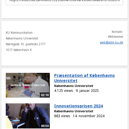
to
share
Kontakt:
KU Kommunikation
Webteamet
Københavns Universitet
web
@
adm
.
ku
.
dk
Nørregade 10, postboks 2177
1017 København K
Præsentation af Københavns
Universitet
Københavns Universitet
4.125 views
9. januar 2025
02:18
Innovationsprisen 2024
Københavns Universitet
883 views
14. november 2024
00:50