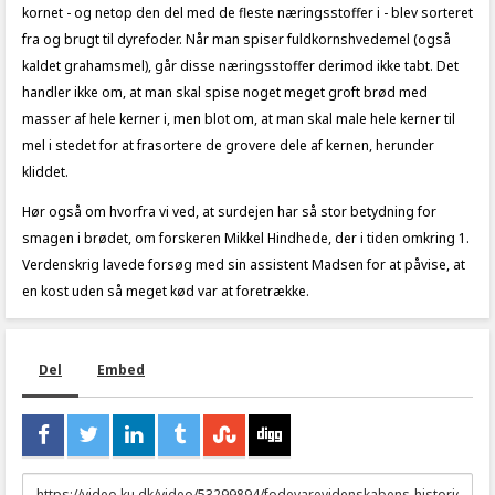
kornet - og netop den del med de fleste næringsstoffer i - blev sorteret
fra og brugt til dyrefoder. Når man spiser fuldkornshvedemel (også
kaldet grahamsmel), går disse næringsstoffer derimod ikke tabt. Det
handler ikke om, at man skal spise noget meget groft brød med
masser af hele kerner i, men blot om, at man skal male hele kerner til
mel i stedet for at frasortere de grovere dele af kernen, herunder
kliddet.
Hør også om hvorfra vi ved, at surdejen har så stor betydning for
smagen i brødet, om forskeren Mikkel Hindhede, der i tiden omkring 1.
Verdenskrig lavede forsøg med sin assistent Madsen for at påvise, at
en kost uden så meget kød var at foretrække.
Del
Embed
URL