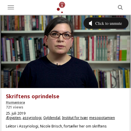
Toggle
menu
Skriftens oprindelse
Humaniora
721 views
25. juli 2019
Ægypten
,
assyriologi
,
Gyldendal
,
Institut for tvær
,
mesopotamien
Lektor i Assyriologi, Nicole Brisch, fortæller her om skriftens