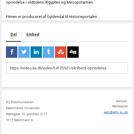
oprindelse i oldtidens Ægypten og Mesopotamien.
Filmen er produceret af Gyldendal til Historieportalen
Del
Embed
URL
to
share
Kontakt:
KU Kommunikation
Webteamet
Københavns Universitet
web
@
adm
.
ku
.
dk
Nørregade 10, postboks 2177
1017 København K