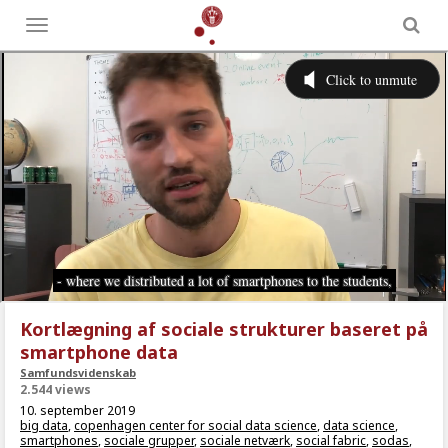
Toggle
menu
Kortlægning af sociale strukturer baseret på
smartphone data
Samfundsvidenskab
2.544 views
10. september 2019
big data
,
copenhagen center for social data science
,
data science
,
smartphones
,
sociale grupper
,
sociale netværk
,
social fabric
,
sodas
,