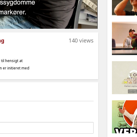
ng
140 views
il hensigt at
 er initieret med