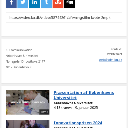
URL
to
share
Kontakt:
KU Kommunikation
Webteamet
Københavns Universitet
web
@
adm
.
ku
.
dk
Nørregade 10, postboks 2177
1017 København K
Præsentation af Københavns
Universitet
Københavns Universitet
4.134 views
9. januar 2025
02:18
Innovationsprisen 2024
Københavns Universitet