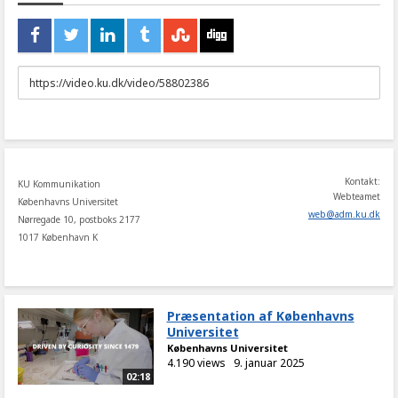
URL
to
share
Kontakt:
KU Kommunikation
Webteamet
Københavns Universitet
web
@
adm
.
ku
.
dk
Nørregade 10, postboks 2177
1017 København K
Præsentation af Københavns
Universitet
Københavns Universitet
4.190 views
9. januar 2025
02:18